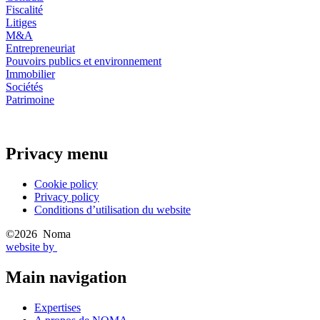
Fiscalité
Litiges
M&A
Entrepreneuriat
Pouvoirs publics et environnement
Immobilier
Sociétés
Patrimoine
Privacy menu
Cookie policy
Privacy policy
Conditions d’utilisation du website
©2026 Noma
website by
Main navigation
Expertises