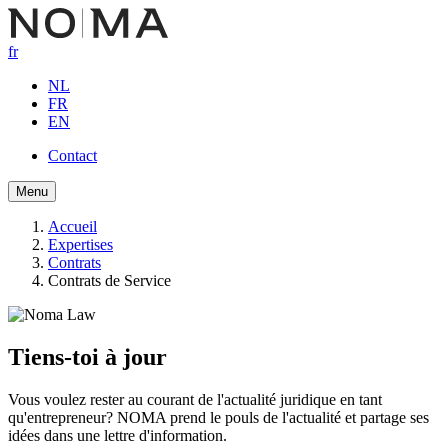
Aller
au
fr
contenu
principal
NL
FR
EN
Contact
Button
Menu
navigation
Accueil
Expertises
Fil
Contrats
d'Ariane
Contrats de Service
Tiens-toi à jour
Vous voulez rester au courant de l'actualité juridique en tant
qu'entrepreneur? NOMA prend le pouls de l'actualité et partage ses
idées dans une lettre d'information.