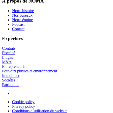
À propos de NOMA
Notre histoire
Nos bureaux
Footer
Notre équipe
Podcast
Contact
Expertises
Contrats
Fiscalité
Litiges
M&A
Entrepreneuriat
Pouvoirs publics et environnement
Immobilier
Sociétés
Patrimoine
Cookie policy
Privacy policy
Privacy
Conditions d’utilisation du website