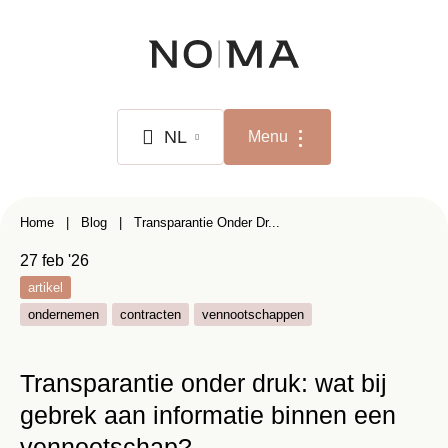
Overslaan
en
naar
de
inhoud
NL
Menu
gaan
NL
Kruimelpad
Home
Blog
Transparantie Onder Dr...
FR
27 feb '26
EN
artikel
ondernemen
contracten
vennootschappen
Transparantie onder druk: wat bij
gebrek aan informatie binnen een
vennootschap?