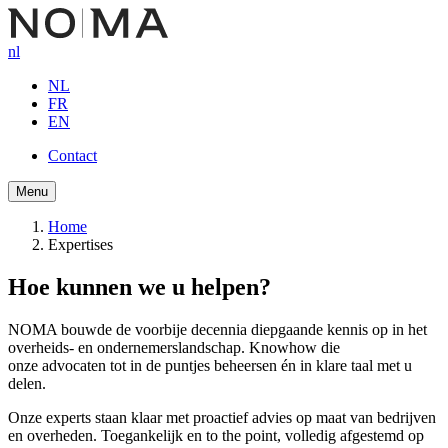
Overslaan
en
nl
naar
de
NL
inhoud
FR
gaan
EN
Contact
Button
Menu
navigation
Home
Expertises
Kruimelpad
Hoe kunnen we u helpen?
NOMA bouwde de voorbije decennia diepgaande kennis op in het
overheids- en ondernemerslandschap. Knowhow die
onze advocaten tot in de puntjes beheersen én in klare taal met u
delen.
Onze experts staan klaar met proactief advies op maat van bedrijven
en overheden. Toegankelijk en to the point, volledig afgestemd op