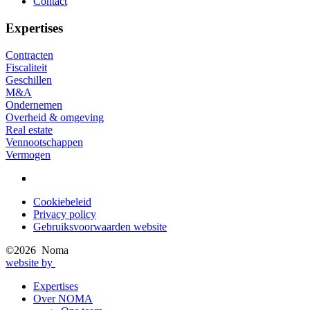
Contact
Expertises
Contracten
Fiscaliteit
Geschillen
M&A
Ondernemen
Overheid & omgeving
Real estate
Vennootschappen
Vermogen
Cookiebeleid
Privacy policy
Privacy
Gebruiksvoorwaarden website
menu
©2026 Noma
website by
Expertises
Over NOMA
Main