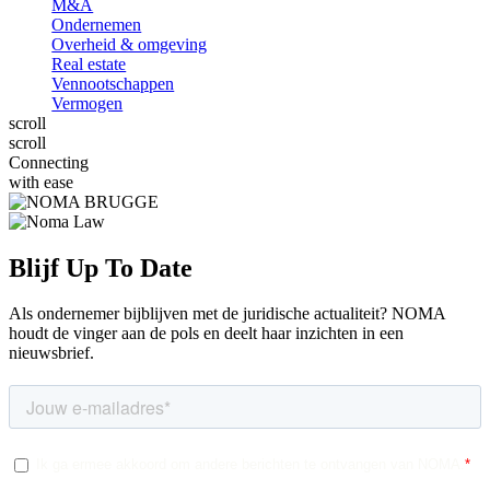
M&A
Ondernemen
Overheid & omgeving
Real estate
Vennootschappen
Vermogen
s
c
r
o
l
l
s
c
r
o
l
l
Connecting
with ease
Blijf Up To Date
Als ondernemer bijblijven met de juridische actualiteit? NOMA
houdt de vinger aan de pols en deelt haar inzichten in een
nieuwsbrief.