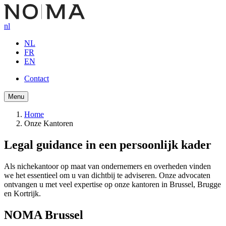
Overslaan
en
nl
naar
de
NL
inhoud
FR
gaan
EN
Contact
Button
Menu
navigation
Home
Onze Kantoren
Kruimelpad
Legal guidance in een persoonlijk kader
Als nichekantoor op maat van ondernemers en overheden vinden
we het essentieel om u van dichtbij te adviseren. Onze advocaten
ontvangen u met veel expertise op onze kantoren in Brussel, Brugge
en Kortrijk.
NOMA Brussel