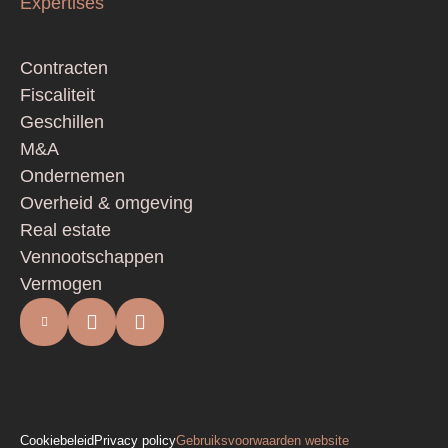
Expertises
Contracten
Fiscaliteit
Geschillen
M&A
Ondernemen
Overheid & omgeving
Real estate
Vennootschappen
Vermogen
Privacy
Cookiebeleid
Privacy policy
Gebruiksvoorwaarden website