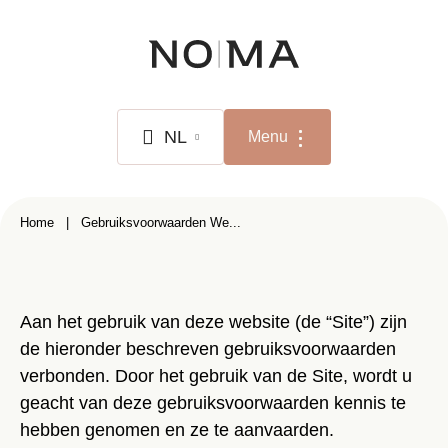
Overslaan
en
naar
de
inhoud
NL
Menu
gaan
NL
Kruimelpad
Home
Gebruiksvoorwaarden We...
FR
EN
Aan het gebruik van deze website (de “Site”) zijn
de hieronder beschreven gebruiksvoorwaarden
verbonden. Door het gebruik van de Site, wordt u
geacht van deze gebruiksvoorwaarden kennis te
hebben genomen en ze te aanvaarden.