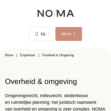
Overslaan
en
naar
de
inhoud
NL
Menu
gaan
NL
Kruimelpad
Home
Expertises
Overheid & Omgeving
FR
EN
Overheid & omgeving
Omgevingsrecht, milieurecht, stedenbouw
en ruimtelijke planning: het juridisch raamwerk
van overheid en omgeving is zeer complex. NOMA