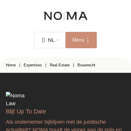
Overslaan
en
naar
de
inhoud
NL
Menu
gaan
NL
Kruimelpad
Home
Expertises
Real Estate
Bouwrecht
FR
EN
Blijf Up To Date
Als ondernemer bijblijven met de juridische
actualiteit? NOMA houdt de vinger aan de pols en