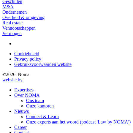
Geschillen
M&A
Ondernemen
Overheid & omgeving
Real estate
Vennootschappen
Vermogen
Cookiebeleid
Privacy policy
Privacy
Gebruiksvoorwaarden website
menu
©2026 Noma
website by
Expertises
Over NOMA
Main
Ons team
navigation
Onze kantoren
Nieuws
Connect & Learn
Onze experts aan het woord (podcast 'Law by NOMA')
Career
Contact