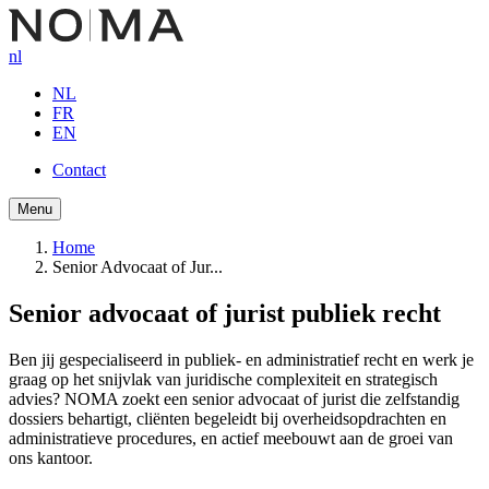
Overslaan
en
nl
naar
de
NL
inhoud
FR
gaan
EN
Contact
Button
Menu
navigation
Home
Senior Advocaat of Jur...
Kruimelpad
Senior advocaat of jurist publiek recht
Ben jij gespecialiseerd in publiek- en administratief recht en werk je
graag op het snijvlak van juridische complexiteit en strategisch
advies? NOMA zoekt een senior advocaat of jurist die zelfstandig
dossiers behartigt, cliënten begeleidt bij overheidsopdrachten en
administratieve procedures, en actief meebouwt aan de groei van
ons kantoor.