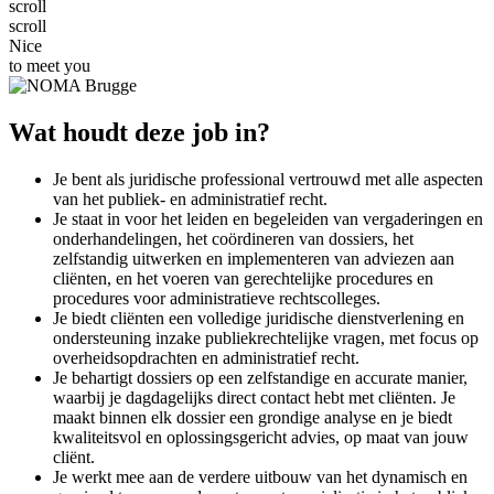
s
c
r
o
l
l
s
c
r
o
l
l
Nice
to meet you
Wat houdt deze job in?
Je bent als juridische professional vertrouwd met alle aspecten
van het publiek- en administratief recht.
Je staat in voor het leiden en begeleiden van vergaderingen en
onderhandelingen, het coördineren van dossiers, het
zelfstandig uitwerken en implementeren van adviezen aan
cliënten, en het voeren van gerechtelijke procedures en
procedures voor administratieve rechtscolleges.
Je biedt cliënten een volledige juridische dienstverlening en
ondersteuning inzake publiekrechtelijke vragen, met focus op
overheidsopdrachten en administratief recht.
Je behartigt dossiers op een zelfstandige en accurate manier,
waarbij je dagdagelijks direct contact hebt met cliënten. Je
maakt binnen elk dossier een grondige analyse en je biedt
kwaliteitsvol en oplossingsgericht advies, op maat van jouw
cliënt.
Je werkt mee aan de verdere uitbouw van het dynamisch en