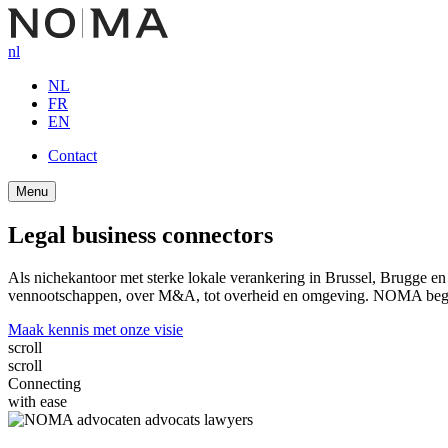
Overslaan
en
nl
naar
de
NL
inhoud
FR
gaan
EN
Contact
Button
Menu
navigation
Legal business connectors
Als nichekantoor met sterke lokale verankering in Brussel, Brugge en Ko
vennootschappen, over M&A, tot overheid en omgeving. NOMA begelei
Maak kennis met onze visie
s
c
r
o
l
l
s
c
r
o
l
l
Connecting
with ease