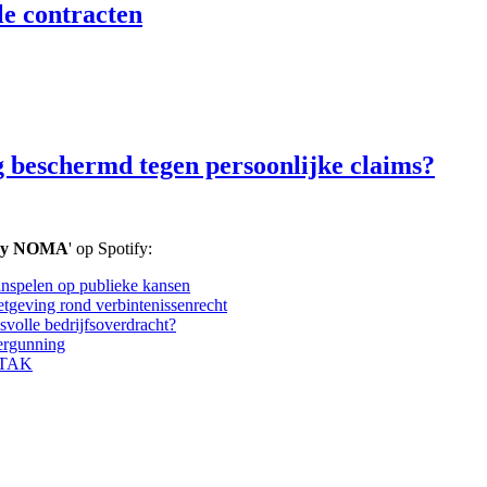
le contracten
g beschermd tegen persoonlijke claims?
by NOMA
' op Spotify:
nspelen op publieke kansen
etgeving rond verbintenissenrecht
volle bedrijfsoverdracht?
ergunning
 STAK