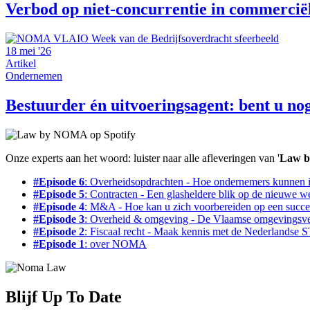
Verbod op niet-concurrentie in commercië
18 mei '26
Artikel
Ondernemen
Bestuurder én uitvoeringsagent: bent u no
Onze experts aan het woord: luister naar alle afleveringen van '
Law 
#Episode 6
: Overheidsopdrachten - Hoe ondernemers kunnen i
#Episode 5
: Contracten - Een glasheldere blik op de nieuwe w
#Episode 4
: M&A - Hoe kan u zich voorbereiden op een succes
#Episode 3
: Overheid & omgeving - De Vlaamse omgevingsv
#Episode 2
: Fiscaal recht - Maak kennis met de Nederlandse
#Episode 1
: over NOMA
Blijf Up To Date