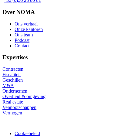
+32 (0)56 28 80 81
Over NOMA
Ons verhaal
Onze kantoren
Footer
Ons team
Podcast
Contact
Expertises
Contracten
Fiscaliteit
Geschillen
M&A
Ondernemen
Overheid & omgeving
Real estate
Vennootschappen
Vermogen
Cookiebeleid