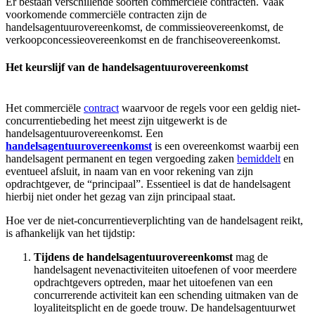
Er bestaan verschillende soorten commerciële contracten. Vaak
voorkomende commerciële contracten zijn de
handelsagentuurovereenkomst, de commissieovereenkomst, de
verkoopconcessieovereenkomst en de franchiseovereenkomst.
Het keurslijf van de handelsagentuurovereenkomst
Het commerciële
contract
waarvoor de regels voor een geldig niet-
concurrentiebeding het meest zijn uitgewerkt is de
handelsagentuurovereenkomst. Een
handelsagentuurovereenkomst
is een overeenkomst waarbij een
handelsagent permanent en tegen vergoeding zaken
bemiddelt
en
eventueel afsluit, in naam van en voor rekening van zijn
opdrachtgever, de “principaal”. Essentieel is dat de handelsagent
hierbij niet onder het gezag van zijn principaal staat.
Hoe ver de niet-concurrentieverplichting van de handelsagent reikt,
is afhankelijk van het tijdstip:
Tijdens de handelsagentuurovereenkomst
mag de
handelsagent nevenactiviteiten uitoefenen of voor meerdere
opdrachtgevers optreden, maar het uitoefenen van een
concurrerende activiteit kan een schending uitmaken van de
loyaliteitsplicht en de goede trouw. De handelsagentuurwet