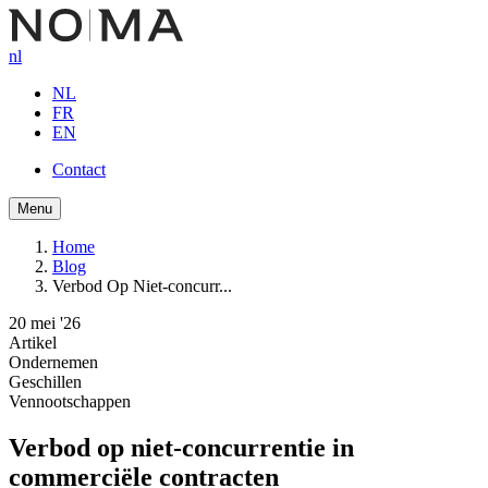
Overslaan
en
nl
naar
de
NL
inhoud
FR
gaan
EN
Contact
Button
Menu
navigation
Home
Blog
Kruimelpad
Verbod Op Niet-concurr...
20 mei '26
Artikel
Ondernemen
Geschillen
Vennootschappen
Verbod op niet-concurrentie in
commerciële contracten