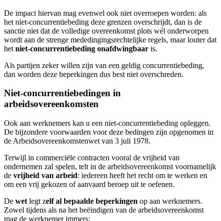
De impact hiervan mag evenwel ook niet overroepen worden: als
het niet-concurrentiebeding deze grenzen overschrijdt, dan is de
sanctie niet dat de volledige overeenkomst plots wél onderworpen
wordt aan de strenge mededingingsrechtelijke regels, maar louter dat
het
niet-concurrentiebeding onafdwingbaar
is.
Als partijen zeker willen zijn van een geldig concurrentiebeding,
dan worden deze beperkingen dus best niet overschreden.
Niet-concurrentiebedingen in
arbeidsovereenkomsten
Ook aan werknemers kan u een niet-concurrentiebeding opleggen.
De bijzondere voorwaarden voor deze bedingen zijn opgenomen in
de Arbeidsovereenkomstenwet van 3 juli 1978.
Terwijl in commerciële contracten vooral de vrijheid van
ondernemen zal spelen, telt in de arbeidsovereenkomst voornamelijk
de
vrijheid van arbeid
: iedereen heeft het recht om te werken en
om een vrij gekozen of aanvaard beroep uit te oefenen.
De
wet
legt z
elf al bepaalde beperkingen
op aan werknemers.
Zowel tijdens als na het beëindigen van de arbeidsovereenkomst
mag de werknemer immers: