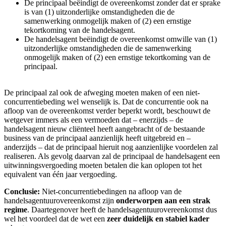
De principaal beëindigt de overeenkomst zonder dat er sprake
is van (1) uitzonderlijke omstandigheden die de
samenwerking onmogelijk maken of (2) een ernstige
tekortkoming van de handelsagent.
De handelsagent beëindigt de overeenkomst omwille van (1)
uitzonderlijke omstandigheden die de samenwerking
onmogelijk maken of (2) een ernstige tekortkoming van de
principaal.
De principaal zal ook de afweging moeten maken of een niet-
concurrentiebeding wel wenselijk is. Dat de concurrentie ook na
afloop van de overeenkomst verder beperkt wordt, beschouwt de
wetgever immers als een vermoeden dat – enerzijds – de
handelsagent nieuw cliënteel heeft aangebracht of de bestaande
business van de principaal aanzienlijk heeft uitgebreid en –
anderzijds – dat de principaal hieruit nog aanzienlijke voordelen zal
realiseren. Als gevolg daarvan zal de principaal de handelsagent een
uitwinningsvergoeding moeten betalen die kan oplopen tot het
equivalent van één jaar vergoeding.
Conclusie:
Niet-concurrentiebedingen na afloop van de
handelsagentuurovereenkomst zijn
onderworpen aan een strak
regime
. Daartegenover heeft de handelsagentuurovereenkomst dus
wel het voordeel dat de wet een
zeer duidelijk en stabiel kader