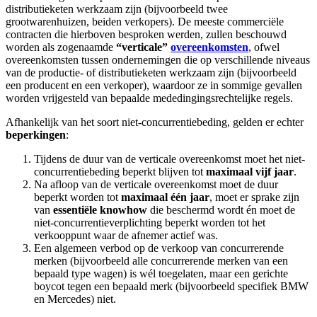
distributieketen werkzaam zijn (bijvoorbeeld twee
grootwarenhuizen, beiden verkopers). De meeste commerciële
contracten die hierboven besproken werden, zullen beschouwd
worden als zogenaamde
“verticale”
overeenkomsten
, ofwel
overeenkomsten tussen ondernemingen die op verschillende niveaus
van de productie- of distributieketen werkzaam zijn (bijvoorbeeld
een producent en een verkoper), waardoor ze in sommige gevallen
worden vrijgesteld van bepaalde mededingingsrechtelijke regels.
Afhankelijk van het soort niet-concurrentiebeding, gelden er echter
beperkingen
:
Tijdens de duur van de verticale overeenkomst moet het niet-
concurrentiebeding beperkt blijven tot
maximaal vijf jaar
.
Na afloop van de verticale overeenkomst moet de duur
beperkt worden tot
maximaal één jaar
, moet er sprake zijn
van
essentiële knowhow
die beschermd wordt én moet de
niet-concurrentieverplichting beperkt worden tot het
verkooppunt waar de afnemer actief was.
Een algemeen verbod op de verkoop van concurrerende
merken (bijvoorbeeld alle concurrerende merken van een
bepaald type wagen) is wél toegelaten, maar een gerichte
boycot tegen een bepaald merk (bijvoorbeeld specifiek BMW
en Mercedes) niet.