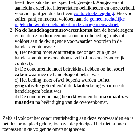
heeft deze situatie niet specifiek geregeld. Aangezien dit
aanleiding geeft tot interpretatiemoeilijkheden en onzekerheid,
voorzien partijen dus best een
contractuele regeling
. Hiervoor
zullen partijen moeten voldoen aan
de gemeenrechtelijke
regels die werden behandeld in de vorige nieuwsbrief
.
Na de handelsagentuurovereenkomst
kan de handelsagent
gebonden zijn door een niet-concurrentiebeding, mits dit
voldoet aan de dwingende voorwaarden voorzien in de
handelsagentuurwet:
a) Het beding moet
schriftelijk
bedongen zijn (in de
handelsagentuurovereenkomst zelf of in een afzonderlijk
contract).
b) De concurrentie moet betrekking hebben op het
soort
zaken
waarmee de handelsagent belast was.
c) Het beding moet ofwel beperkt worden tot het
geografische gebied
en/of de
klantenkring
waarmee de
handelsagent belast was.
d) De concurrentie mag beperkt worden tot
maximaal zes
maanden
na beëindiging van de overeenkomst.
Zelfs al voldoet het concurrentiebeding aan deze voorwaarden en is
het dus principieel geldig, toch zal de principaal het niet kunnen
toepassen in de volgende omstandigheden: