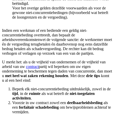
beëindigd.
Voor het overige gelden dezelfde voorwaarden als voor de
gewone niet-concurrentiebedingen (bijvoorbeeld wat betreft
de loongrenzen en de vergoeding).
Indien een werkman of een bediende een geldig niet-
concurrentiebeding overtreedt, dan bepaalt de
arbeidsovereenkomstenwet de volgende sanctie: de werknemer moet
én de vergoeding terugbetalen én daarbovenop nog eens datzelfde
bedrag betalen als schadevergoeding. De rechter kan dit bedrag
verhogen of verlagen op verzoek van een van de partijen.
U merkt het: als u de vrijheid van ondernemen of de vrijheid van
arbeid van uw
contract
partij wil beperken om uw eigen
onderneming te beschermen tegen daden van concurrentie, dan moet
u
met heel wat zaken rekening houden
. Met deze
drie tips
komt
u al een heel eind:
Beperk elk niet-concurrentiebeding uitdrukkelijk, zowel in de
tijd
, in de
ruimte
als wat betreft de
niet-toegelaten
activiteiten
.
Voorzie in uw contract zowel een
deelbaarheidsbeding
als
een
forfaitair schadebeding
om bewijsproblemen achteraf te
vermijden.