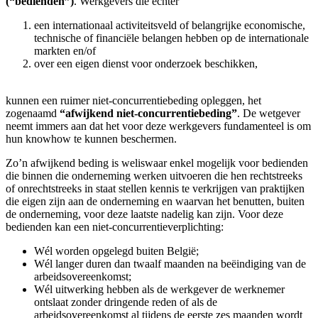
(“bedienden”)
. Werkgevers die echter
een internationaal activiteitsveld of belangrijke economische,
technische of financiële belangen hebben op de internationale
markten en/of
over een eigen dienst voor onderzoek beschikken,
kunnen een ruimer niet-concurrentiebeding opleggen, het
zogenaamd
“afwijkend niet-concurrentiebeding”
. De wetgever
neemt immers aan dat het voor deze werkgevers fundamenteel is om
hun knowhow te kunnen beschermen.
Zo’n afwijkend beding is weliswaar enkel mogelijk voor bedienden
die binnen die onderneming werken uitvoeren die hen rechtstreeks
of onrechtstreeks in staat stellen kennis te verkrijgen van praktijken
die eigen zijn aan de onderneming en waarvan het benutten, buiten
de onderneming, voor deze laatste nadelig kan zijn. Voor deze
bedienden kan een niet-concurrentieverplichting:
Wél worden opgelegd buiten België;
Wél langer duren dan twaalf maanden na beëindiging van de
arbeidsovereenkomst;
Wél uitwerking hebben als de werkgever de werknemer
ontslaat zonder dringende reden of als de
arbeidsovereenkomst al tijdens de eerste zes maanden wordt