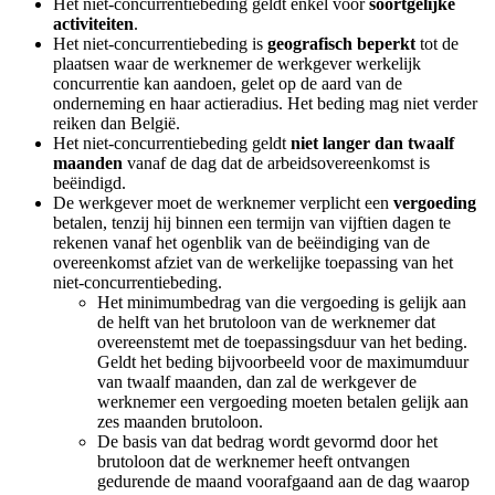
Het niet-concurrentiebeding geldt enkel voor
soortgelijke
activiteiten
.
Het niet-concurrentiebeding is
geografisch beperkt
tot de
plaatsen waar de werknemer de werkgever werkelijk
concurrentie kan aandoen, gelet op de aard van de
onderneming en haar actieradius. Het beding mag niet verder
reiken dan België.
Het niet-concurrentiebeding geldt
niet langer dan twaalf
maanden
vanaf de dag dat de arbeidsovereenkomst is
beëindigd.
De werkgever moet de werknemer verplicht een
vergoeding
betalen, tenzij hij binnen een termijn van vijftien dagen te
rekenen vanaf het ogenblik van de beëindiging van de
overeenkomst afziet van de werkelijke toepassing van het
niet-concurrentiebeding.
Het minimumbedrag van die vergoeding is gelijk aan
de helft van het brutoloon van de werknemer dat
overeenstemt met de toepassingsduur van het beding.
Geldt het beding bijvoorbeeld voor de maximumduur
van twaalf maanden, dan zal de werkgever de
werknemer een vergoeding moeten betalen gelijk aan
zes maanden brutoloon.
De basis van dat bedrag wordt gevormd door het
brutoloon dat de werknemer heeft ontvangen
gedurende de maand voorafgaand aan de dag waarop