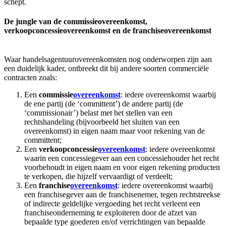
schept.
De jungle van de commissieovereenkomst,
verkoopconcessieovereenkomst en de franchiseovereenkomst
Waar handelsagentuurovereenkomsten nog onderworpen zijn aan
een duidelijk kader, ontbreekt dit bij andere soorten commerciële
contracten zoals:
Een
commissie
overeenkomst
: iedere overeenkomst waarbij
de ene partij (de ‘committent’) de andere partij (de
‘commissionair’) belast met het stellen van een
rechtshandeling (bijvoorbeeld het sluiten van een
overeenkomst) in eigen naam maar voor rekening van de
committent;
Een
verkoopconcessie
overeenkomst
: iedere overeenkomst
waarin een concessiegever aan een concessiehouder het recht
voorbehoudt in eigen naam en voor eigen rekening producten
te verkopen, die hijzelf vervaardigt of verdeelt;
Een
franchise
overeenkomst
: iedere overeenkomst waarbij
een franchisegever aan de franchisenemer, tegen rechtstreekse
of indirecte geldelijke vergoeding het recht verleent een
franchiseonderneming te exploiteren door de afzet van
bepaalde type goederen en/of verrichtingen van bepaalde