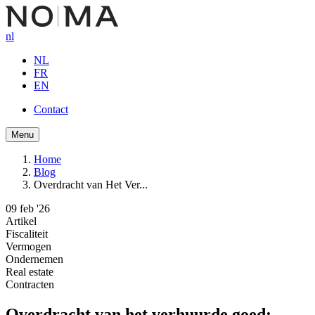
Overslaan
en
nl
naar
de
NL
inhoud
FR
gaan
EN
Contact
Button
Menu
navigation
Home
Blog
Kruimelpad
Overdracht van Het Ver...
09 feb '26
Artikel
Fiscaliteit
Vermogen
Ondernemen
Real estate
Contracten
Overdracht van het verhuurde goed: