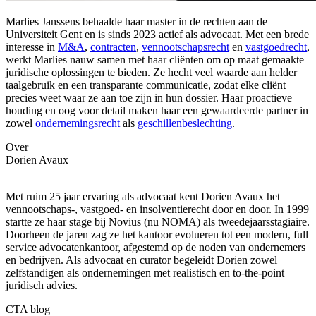
Marlies Janssens behaalde haar master in de rechten aan de
Universiteit Gent en is sinds 2023 actief als advocaat. Met een brede
interesse in
M&A
,
contracten
,
vennootschapsrecht
en
vastgoedrecht
,
werkt Marlies nauw samen met haar cliënten om op maat gemaakte
juridische oplossingen te bieden. Ze hecht veel waarde aan helder
taalgebruik en een transparante communicatie, zodat elke cliënt
precies weet waar ze aan toe zijn in hun dossier. Haar proactieve
houding en oog voor detail maken haar een gewaardeerde partner in
zowel
ondernemingsrecht
als
geschillenbeslechting
.
Over
Dorien Avaux
Met ruim 25 jaar ervaring als advocaat kent Dorien Avaux het
vennootschaps-, vastgoed- en insolventierecht door en door. In 1999
startte ze haar stage bij Novius (nu NOMA) als tweedejaarsstagiaire.
Doorheen de jaren zag ze het kantoor evolueren tot een modern, full
service advocatenkantoor, afgestemd op de noden van ondernemers
en bedrijven. Als advocaat en curator begeleidt Dorien zowel
zelfstandigen als ondernemingen met realistisch en to-the-point
juridisch advies.
CTA blog