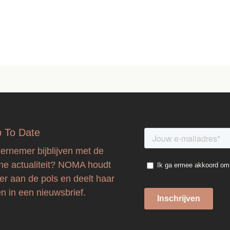
Up To Date
ernemer bijblijven met de
che actualiteit? NOMA houdt
er aan de pols en deelt haar
en in een nieuwsbrief.