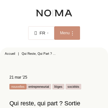
Aller
au
contenu
principal
FR
Menu
NL
Fil
Accueil
Qui Reste, Qui Part ? ...
FR
d'Ariane
EN
21 mar '25
nouvelles
entrepreneuriat
litiges
sociétés
Qui reste, qui part ? Sortie