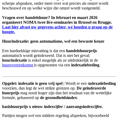
scherpe afspraken, onder meer over wat precies als omzet wordt
beschouwd en op welke wijze die omzet wordt vastgesteld.
Vragen over handelshuur? In februari en maart 2026
organiseert NOMA twee live-seminaries in Brussel en Brugge.
Laat hier alvast uw gegevens achter, we houden u graag op de
hoogte.
Huurindexatie: geen automatisme, wel een bewuste keuze
Een hardnekkige misvatting is dat een
handelshuurprijs
automatisch wordt geïndexeerd. Dat is niet het geval:
huurindexatie
is enkel mogelijk als ze uitdrukkelijk in de
huurovereenkomst
is opgenomen via een
indexatiebeding
.
Opgelet: indexatie is geen vrij spel
| Wordt er een i
ndexatiebeding
voorzien, dan legt de wet strikte grenzen op.
De geïndexeerde
huurprijs
mag nooit hoger zijn dan het resultaat van de wettelijke
formule, gebaseerd op
de gezondheidsindex
:
basishuurprijs x nieuw indexcijfer / aanvangsindexcijfer.
Partijen mogen wel een mildere regeling afspreken, bijvoorbeeld