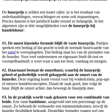
De
huurprijs
is zelden een louter cijfer: ze is het resultaat van
onderhandelingen, verwachtingen en soms ook inspanningen.
Precies daarom is het juridisch kader errond zo belangrijk. In het
algemeen zijn er drie mogelijkheden voor
de huurprijs bij
handelshuur
:
#1. De meest klassieke formule blijft de vaste huurprijs.
Partijen
spreken een bedrag af dat geacht wordt de normale huurwaarde van
het
pand
te weerspiegelen. Dat bedrag staat los van de prestaties van
de huurder. Voor veel ondernemers en eigenaars biedt dit rust en
voorspelbaarheid: u weet waar u aan toe bent, vandaag en morgen.
#2. Daarnaast bestaat de omzethuur, waarbij de huurprijs
geheel of gedeeltelijk wordt gekoppeld aan de omzet van de
huurder.
Deze regeling komt vooral voor bij winkelcentra, pop-ups
of nieuwe handelsconcepten. Draait de zaak goed, dan volgt de
huur. Blijft de omzet achter, dan beweegt de huurprijs mee.
#3. In de praktijk wordt vaak gekozen voor een combinatie van
beide.
Een vaste
basishuur
, aangevuld met een percentage op de
omzet. Zo behoudt de verhuurder een minimuminkomen, terwijl de
huurder flexibiliteit behoudt. Dergelijke formules vragen wel om