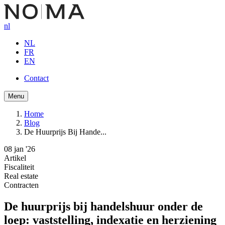
Overslaan
en
nl
naar
de
NL
inhoud
FR
gaan
EN
Contact
Button
Menu
navigation
Home
Blog
Kruimelpad
De Huurprijs Bij Hande...
08 jan '26
Artikel
Fiscaliteit
Real estate
Contracten
De huurprijs bij handelshuur onder de
loep: vaststelling, indexatie en herziening