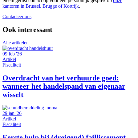
Neem gerust contact op voor een persoonlijk gesprek op
onze
kantoren in Brussel, Brugge of Kortrijk
.
Contacteer ons
Ook interessant
Alle artikelen
09 feb '26
Artikel
Fiscaliteit
Overdracht van het verhuurde goed:
wanneer het handelspand van eigenaar
wisselt
29 jan '26
Artikel
Fiscaliteit
Eerste hulp bij (dreigend) faillissement