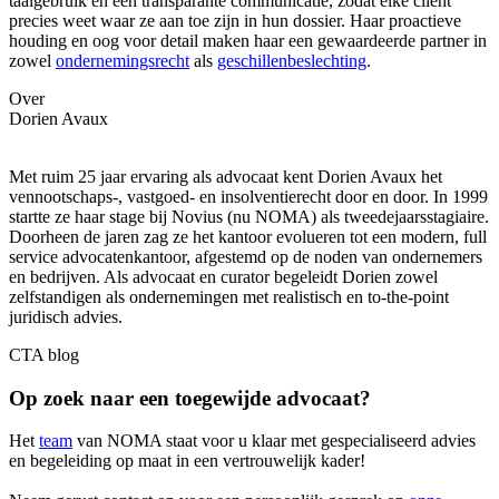
taalgebruik en een transparante communicatie, zodat elke cliënt
precies weet waar ze aan toe zijn in hun dossier. Haar proactieve
houding en oog voor detail maken haar een gewaardeerde partner in
zowel
ondernemingsrecht
als
geschillenbeslechting
.
Over
Dorien Avaux
Met ruim 25 jaar ervaring als advocaat kent Dorien Avaux het
vennootschaps-, vastgoed- en insolventierecht door en door. In 1999
startte ze haar stage bij Novius (nu NOMA) als tweedejaarsstagiaire.
Doorheen de jaren zag ze het kantoor evolueren tot een modern, full
service advocatenkantoor, afgestemd op de noden van ondernemers
en bedrijven. Als advocaat en curator begeleidt Dorien zowel
zelfstandigen als ondernemingen met realistisch en to-the-point
juridisch advies.
CTA blog
Op zoek naar een toegewijde advocaat?
Het
team
van NOMA staat voor u klaar met gespecialiseerd advies
en begeleiding op maat in een vertrouwelijk kader!