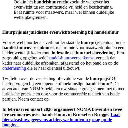
Ook in het
handelshuurrecht
zoekt de wetgever het
evenwicht tussen contractuele vrijheid en bescherming.
Er is ruimte voor maatwerk, maar wel binnen duidelijke
wettelijke grenzen.
Huurprijs als juridische evenwichtsoefening bij handelshuur
Voor zowel huurder als verhuurder staat de
huurprijs
centraal in de
handelshuurovereenkomst
, met ruimte voor maatwerk binnen een
helder wettelijk kader rond
indexatie
en
huurprijsherziening
. Een
zorgvuldig opgebouwde
handelshuurovereenkomst
vertaalt dat
kader naar duidelijke afspraken, afgestemd op het pand en op de
onderneming
die er haar cliënteel uitbouwt.
Twijfelt u over de vaststelling of evolutie van de
huurprijs
? Of
heeft u vragen bij een lopende of toekomstige
handelshuur
? De
advocaten van NOMA bekijken uw situatie graag samen met u, met
juridische precisie en oog voor de commerciële realiteit van beide
partijen. Neem contact op.
In februari en maart 2026 organiseert NOMA bovendien twee
live-seminaries over handelshuur, in Brussel en Brugge.
Laat
hier alvast uw gegevens achter, we houden u graag op de
hoogte.